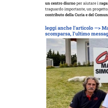
un centro diurno
per aiutare i
raga
traguardo importante, un progetto,
contributo della Curia e del Comun
leggi anche l’articolo —> M
scomparsa, l’ultimo messagg