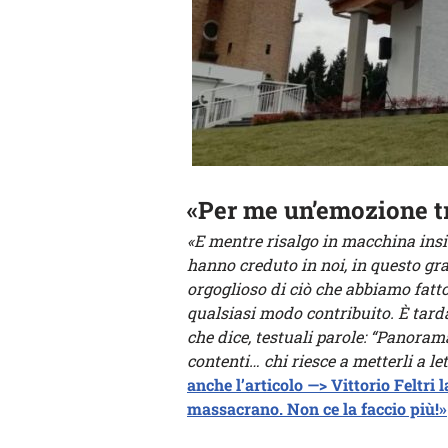
«Per me un’emozione tr
«E mentre risalgo in macchina insi
hanno creduto in noi, in questo gr
orgoglioso di ciò che abbiamo fatto
qualsiasi modo contribuito. È tard
che dice, testuali parole: “Panoram
contenti… chi riesce a metterli a le
anche l’articolo —> Vittorio Feltri l
massacrano. Non ce la faccio più!»