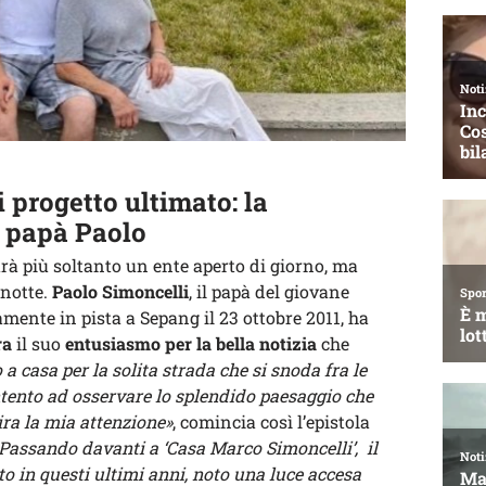
progetto ultimato: la
 papà Paolo
à più soltanto un ente aperto di giorno, ma
 notte.
Paolo Simoncelli
, il papà del giovane
ente in pista a Sepang il 23 ottobre 2011, ha
ra
il suo
entusiasmo per la bella notizia
che
a casa per la solita strada che si snoda fra le
ntento ad osservare lo splendido paesaggio che
ira la mia attenzione»
, comincia così l’epistola
Passando davanti a ‘Casa Marco Simoncelli’, il
o in questi ultimi anni, noto una luce accesa