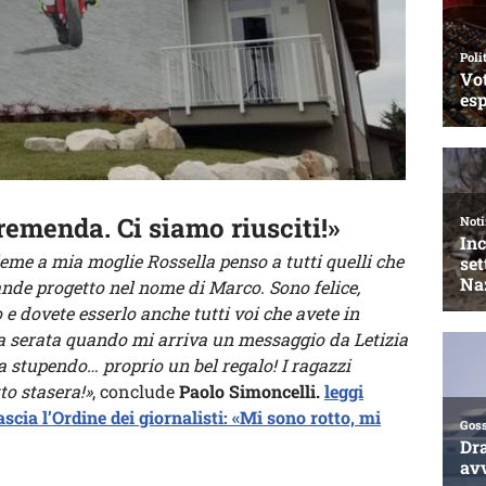
emenda. Ci siamo riusciti!»
eme a mia moglie Rossella penso a tutti quelli che
ande progetto nel nome di Marco. Sono felice,
 e dovete esserlo anche tutti voi che avete in
a serata quando mi arriva un messaggio da Letizia
a stupendo… proprio un bel regalo! I ragazzi
tto stasera!»
, conclude
Paolo Simoncelli.
leggi
ascia l’Ordine dei giornalisti: «Mi sono rotto, mi