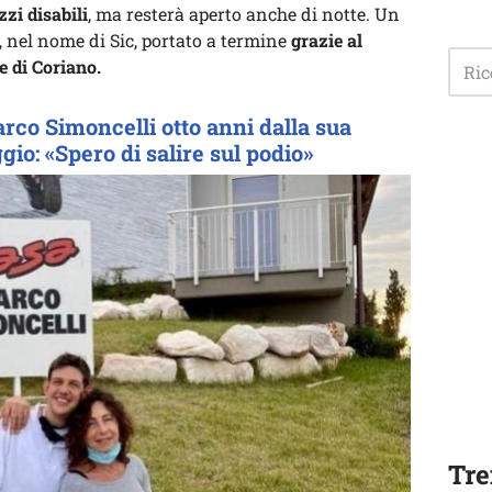
zzi disabili
, ma resterà aperto anche di notte. Un
 nel nome di Sic, portato a termine
grazie al
e di Coriano.
arco Simoncelli otto anni dalla sua
io: «Spero di salire sul podio»
Tre