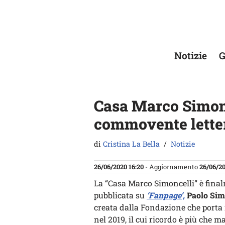
Vai
al
contenuto
Notizie
G
Casa Marco Simonce
commovente lette
di
Cristina La Bella
Notizie
26/06/2020 16:20
- Aggiornamento
26/06/20
La “Casa Marco Simoncelli” è fina
pubblicata su
‘Fanpage’,
Paolo Sim
creata dalla Fondazione che porta
nel 2019, il cui ricordo è più che m