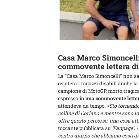
Casa Marco Simoncelli 
commovente lettera di
La “Casa Marco Simoncelli” non sar
ospiterà i ragazzi disabili anche la
campione di MotoGP, morto tragicam
espresso
in una commovente lette
attendeva da tempo.
«Sto tornando 
colline di Coriano e mentre sono i
offre questo percorso, una cosa att
toccante pubblicata su
‘Fanpage’.
«
centro diurno che abbiamo costruit