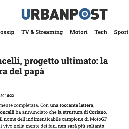
ossip
TV & Streaming
Motori
Tech
Sport
lli, progetto ultimato: la
ra del papà
20 16:22
lmente completata. Con
una toccante lettera
,
oncelli
ha annunciato che
la struttura di Coriano
,
 il nome dell’indimenticabile campione di MotoGP
ai vivo nella mente dei fan,
non sarà più soltanto