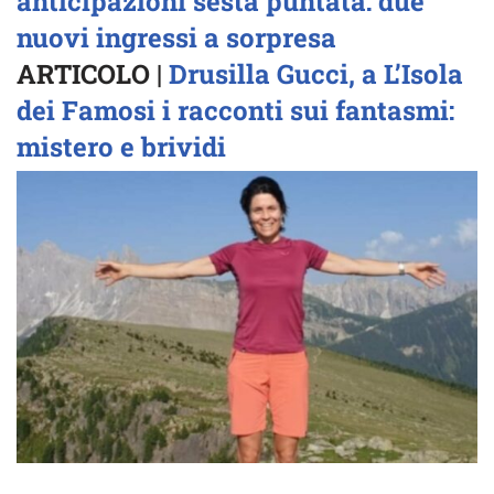
anticipazioni sesta puntata: due
nuovi ingressi a sorpresa
ARTICOLO |
Drusilla Gucci, a L’Isola
dei Famosi i racconti sui fantasmi:
mistero e brividi