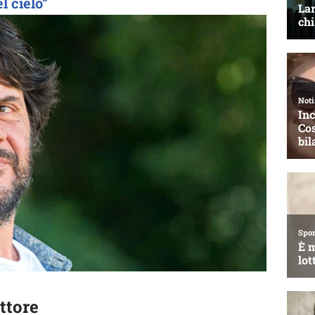
l cielo”
ttore