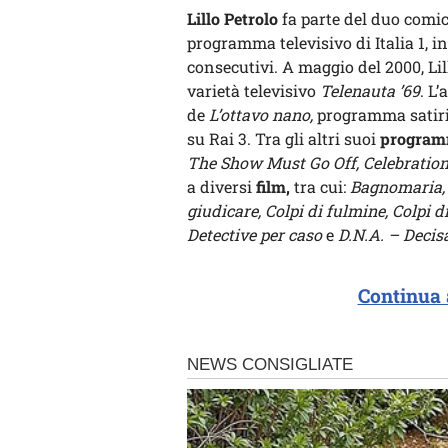
Lillo Petrolo
fa parte del duo comic
programma televisivo di Italia 1, i
consecutivi. A maggio del 2000, Lil
varietà televisivo
Telenauta ’69
. L
de
L’ottavo nano,
programma satiri
su Rai 3. Tra gli altri suoi
programm
The Show Must Go Off, Celebratio
a diversi
film,
tra cui:
Bagnomaria, 
giudicare, Colpi di fulmine, Colpi d
Detective per caso
e
D.N.A. – Decis
Continua 