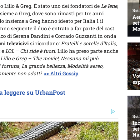
o Lillo & Greg. È stato uno dei fondatori de
Le Iene
,
nsieme a Greg, dove sono rimasti per tre anni
lo insieme a Greg hanno ideato per Italia 1 il
’anno seguente il duo è entrato a far parte del cast
co di Serena Dandini e Corrado Guzzanti in onda
i televisivi
si ricordano:
Fratelli e sorelle d’Italia,
n
e
LOL – Chi ride è fuori.
Lillo ha preso parte anche
Lillo e Greg – The movie!, Nessuno mi può
i fortuna, La grande bellezza, Modalità aereo,
amente non adatti.
>> Altri Gossip
a leggere su UrbanPost