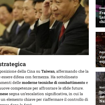
strategica
a posizione della Cina su
Taiwan
, affermando che la
e essere difesa con fermezza. Ha sottolineato
iamenti delle
moderne tecniche di combattimento
e
 nuove competenze per affrontare le sfide future.
inese
segna un’escalation significativa, in cui la
 un elemento chiave per riaffermare il controllo di
ggere dopo la foto
)