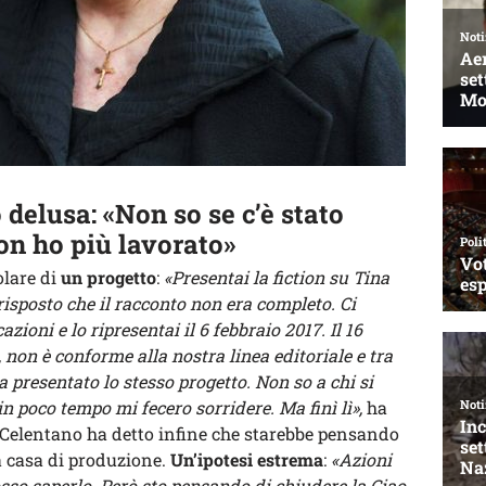
delusa: «Non so se c’è stato
on ho più lavorato»
olare di
un progetto
:
«Presentai la fiction su Tina
isposto che il racconto non era completo. Ci
ioni e lo ripresentai il 6 febbraio 2017. Il 16
, non è conforme alla nostra linea editoriale e tra
a presentato lo stesso progetto. Non so a chi si
 in poco tempo mi fecero sorridere. Ma finì lì»,
ha
 Celentano ha detto infine che starebbe pensando
ua casa di produzione.
Un’ipotesi estrema
:
«Azioni
posso saperlo. Però sto pensando di chiudere la Ciao