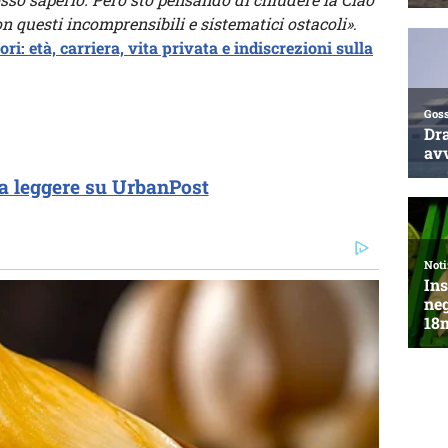
n questi incomprensibili e sistematici ostacoli»
.
ri: età, carriera, vita privata e indiscrezioni sulla
a leggere su UrbanPost