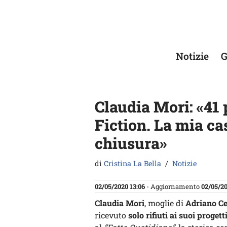
Vai
al
contenuto
Notizie
G
Claudia Mori: «41 
Fiction. La mia ca
chiusura»
di
Cristina La Bella
Notizie
02/05/2020 13:06
- Aggiornamento
02/05/20
Claudia Mori
, moglie di
Adriano C
ricevuto
solo rifiuti ai suoi progett