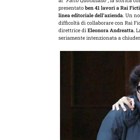
al
“Fatto Quotidiano”
, la storica 
presentato
ben 41 lavori a Rai Fict
linea editoriale dell’azienda
. Un no
difficoltà di collaborare con Rai F
direttrice di
Eleonora Andreatta.
La
seriamente intenzionata a chiuder