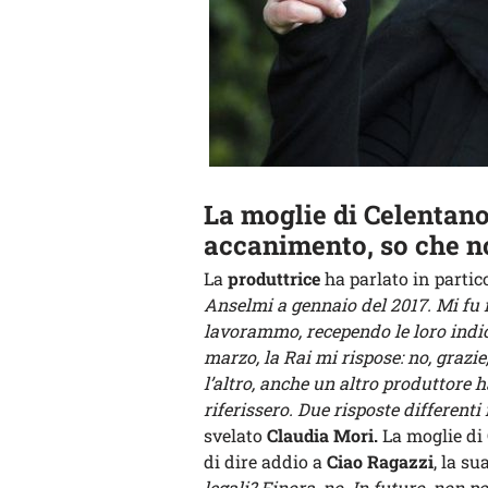
La moglie di Celentano 
accanimento, so che n
La
produttrice
ha parlato in partic
Anselmi a gennaio del 2017. Mi fu r
lavorammo, recependo le loro indicaz
marzo, la Rai mi rispose: no, grazie
l’altro, anche un altro produttore h
riferissero. Due risposte differenti
svelato
Claudia Mori.
La moglie di
di dire addio a
Ciao Ragazzi
, la s
legali? Finora, no. In futuro, non 