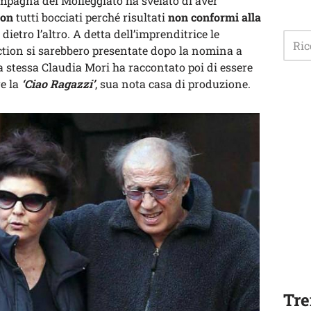
compagna del Molleggiato ha svelato di aver
ion
tutti bocciati perché risultati
non conformi alla
 dietro l’altro. A detta dell’imprenditrice le
iction si sarebbero presentate dopo la nomina a
 stessa Claudia Mori ha raccontato poi di essere
e la
‘Ciao Ragazzi’
, sua nota casa di produzione.
Tre