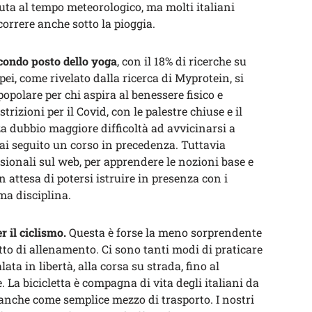
uta al tempo meteorologico, ma molti italiani
orrere anche sotto la pioggia.
condo posto dello yoga
, con il 18% di ricerche su
opei, come rivelato dalla ricerca di Myprotein, si
opolare per chi aspira al benessere fisico e
trizioni per il Covid, con le palestre chiuse e il
a dubbio maggiore difficoltà ad avvicinarsi a
ai seguito un corso in precedenza. Tuttavia
sionali sul web, per apprendere le nozioni base e
n attesa di potersi istruire in presenza con i
ma disciplina.
r il ciclismo.
Questa è forse la meno sorprendente
atto di allenamento. Ci sono tanti modi di praticare
ata in libertà, alla corsa su strada, fino al
La bicicletta è compagna di vita degli italiani da
nche come semplice mezzo di trasporto. I nostri