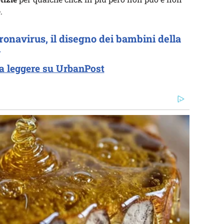
.
ronavirus, il disegno dei bambini della
»
a leggere su UrbanPost