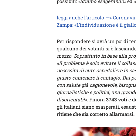
possibili:
«Stiamo esagerando»
ed
leggi anche l’articolo —> Coronavir
Zampa: «L’individuazione è il giallo
Per rispondere si avrà un po’ di te
qualcuno dei votanti si è lascian
mezzo. Soprattutto in base alla prop
«Il problema è solo evitare il colla
necessita di cure ospedaliere in c
giusto contenere il contagio. Dal pu
con salute già cagionevole, bisogna
giornalistiche e politici, una gran
disorientati!».
Finora
3743 voti
e d
gli Italiani siano esasperati, esaust
ritiene che sia corretto allarmarsi.