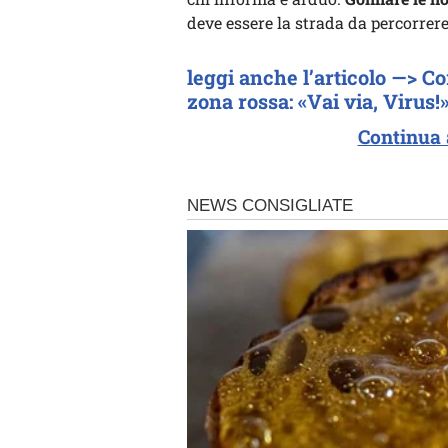
deve essere la strada da percorrere
leggi anche l’articolo —> Co
zona rossa: «Vai via, Virus!
Continua 