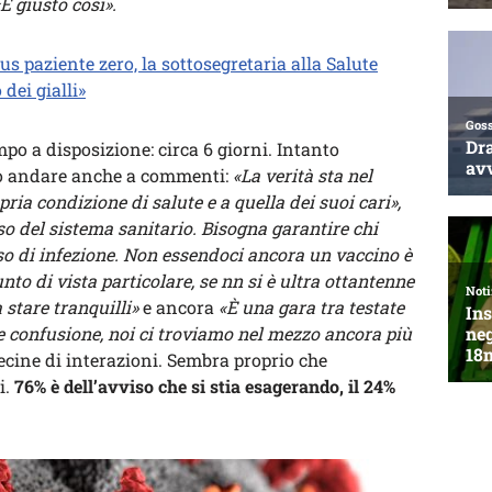
«È giusto così».
us paziente zero, la sottosegretaria alla Salute
 dei gialli»
mpo a disposizione: circa 6 giorni. Intanto
do andare anche a commenti:
«La verità sta nel
ria condizione di salute e a quella dei suoi cari»,
sso del sistema sanitario. Bisogna garantire chi
aso di infezione. Non essendoci ancora un vaccino è
nto di vista particolare, se nn si è ultra ottantenne
 stare tranquilli»
e ancora
«È una gara tra testate
de confusione, noi ci troviamo nel mezzo ancora più
ecine di interazioni.
Sembra proprio che
i.
76% è dell’avviso che si stia esagerando, il 24%