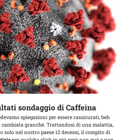
ultati sondaggio di Caffeina
edevamo spiegazioni per essere rassicurati, beh
a cambiata granché. Trattandosi di una malattia,
o solo nel nostro paese 12 decessi, il compito di
tizie
per qualche click in più però non può e non