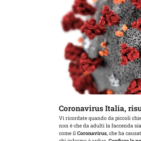
Coronavirus Italia, ris
Vi ricordate quando da piccoli chi
non è che da adulti la faccenda si
come il
Coronavirus
, che ha causat
chi informa è arduo.
Gonfiare le no