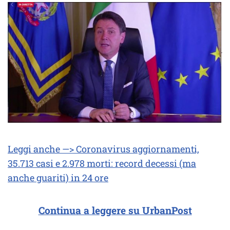
Leggi anche —> Coronavirus aggiornamenti,
35.713 casi e 2.978 morti: record decessi (ma
anche guariti) in 24 ore
Continua a leggere su UrbanPost