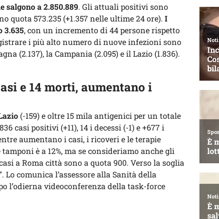
ale salgono a 2.850.889
. Gli attuali positivi sono
 quota 573.235 (+1.357 nelle ultime 24 ore).
I
o 3.635
, con un incremento di 44 persone rispetto
egistrare i più alto numero di nuove infezioni sono
na (2.137), la Campania (2.095) e il Lazio (1.836).
casi e 14 morti, aumentano i
Lazio
(-159) e oltre 15 mila antigenici per un totale
836 casi positivi (+11), 14 i decessi (-1) e +677 i
ntre aumentano i casi, i ricoveri e le terapie
i e tamponi è a 12%, ma se consideriamo anche gli
 casi a Roma città sono a quota 900. Verso la soglia
. Lo comunica l’assessore alla Sanità della
po l’odierna videoconferenza della task-force