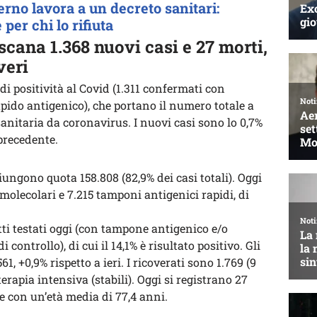
erno lavora a un decreto sanitari:
per chi lo rifiuta
oscana 1.368 nuovi casi e 27 morti,
veri
di positività al Covid (1.311 confermati con
pido antigenico), che portano il numero totale a
sanitaria da coronavirus. I nuovi casi sono lo 0,7%
 precedente.
giungono quota 158.808 (82,9% dei casi totali). Oggi
molecolari e 7.215 tamponi antigenici rapidi, di
tti testati oggi (con tampone antigenico e/o
controllo), di cui il 14,1% è risultato positivo. Gli
1, +0,9% rispetto a ieri. I ricoverati sono 1.769 (9
 terapia intensiva (stabili). Oggi si registrano 27
e con un’età media di 77,4 anni.