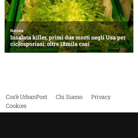
Cos’è UrbanPost
Chi Siamo
Privacy
Cookies