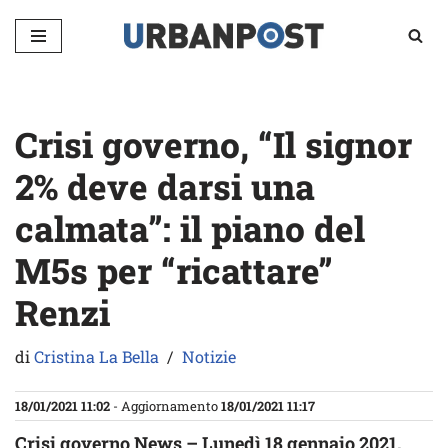
Vai
al
contenuto
Crisi governo, “Il signor
2% deve darsi una
calmata”: il piano del
M5s per “ricattare”
Renzi
di
Cristina La Bella
Notizie
18/01/2021 11:02
- Aggiornamento
18/01/2021 11:17
Crisi governo News – Lunedì 18 gennaio 2021.