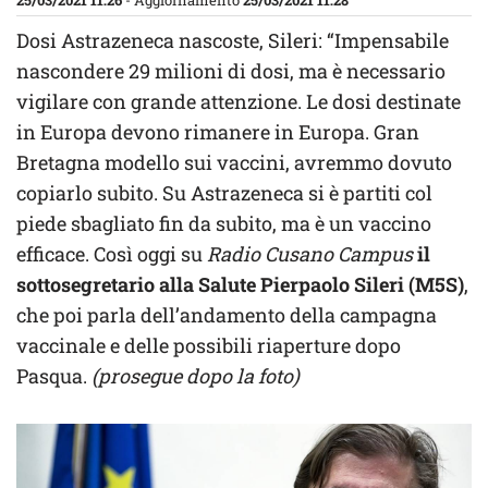
25/03/2021 11:26
- Aggiornamento
25/03/2021 11:28
Dosi Astrazeneca nascoste, Sileri: “Impensabile
nascondere 29 milioni di dosi, ma è necessario
vigilare con grande attenzione. Le dosi destinate
in Europa devono rimanere in Europa. Gran
Bretagna modello sui vaccini, avremmo dovuto
copiarlo subito. Su Astrazeneca si è partiti col
piede sbagliato fin da subito, ma è un vaccino
efficace. Così oggi su
Radio Cusano Campus
il
sottosegretario alla Salute Pierpaolo Sileri (M5S)
,
che poi parla dell’andamento della campagna
vaccinale e delle possibili riaperture dopo
Pasqua.
(prosegue dopo la foto)