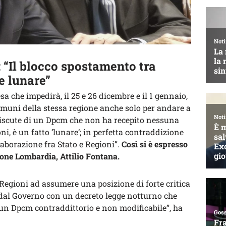
 “Il blocco spostamento tra
e lunare”
a che impedirà, il 25 e 26 dicembre e il 1 gennaio,
omuni della stessa regione anche solo per andare a
i discute di un Dpcm che non ha recepito nessuna
oni, è un fatto ‘lunare’; in perfetta contraddizione
laborazione fra Stato e Regioni”.
Così si è espresso
ione Lombardia, Attilio Fontana.
 Regioni ad assumere una posizione di forte critica
dal Governo con un decreto legge notturno che
 un Dpcm contraddittorio e non modificabile”, ha