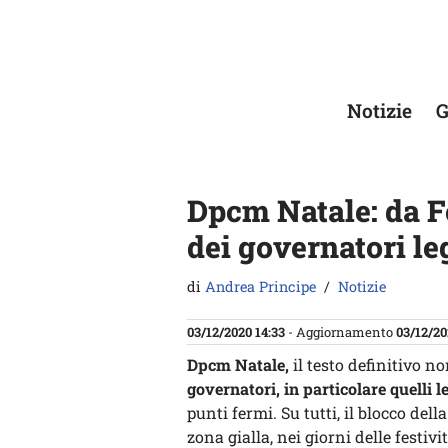
Vai
al
contenuto
Notizie
G
Dpcm Natale: da Fo
dei governatori le
di
Andrea Principe
Notizie
03/12/2020 14:33
- Aggiornamento
03/12/20
Dpcm Natale,
il testo definitivo n
governatori, in particolare quelli l
punti fermi. Su tutti, il blocco del
zona gialla, nei giorni delle festivi