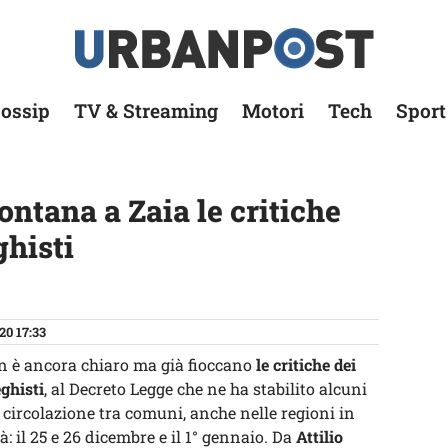
ossip
TV & Streaming
Motori
Tech
Sport
ntana a Zaia le critiche
ghisti
20 17:33
on è ancora chiaro ma già fioccano
le critiche dei
eghisti
, al Decreto Legge che ne ha stabilito alcuni
la circolazione tra comuni, anche nelle regioni in
tà: il 25 e 26 dicembre e il 1° gennaio. Da
Attilio