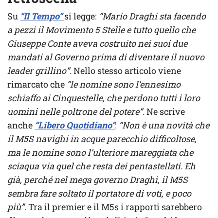
Su
“Il Tempo”
si legge:
“Mario Draghi sta facendo
a pezzi il Movimento 5 Stelle e tutto quello che
Giuseppe Conte aveva costruito nei suoi due
mandati al Governo prima di diventare il nuovo
leader grillino”.
Nello stesso articolo viene
rimarcato che
“le nomine sono l’ennesimo
schiaffo ai Cinquestelle, che perdono tutti i loro
uomini nelle poltrone del potere”.
Ne scrive
anche
“Libero Quotidiano”
:
“Non è una novità che
il M5S navighi in acque parecchio difficoltose,
ma le nomine sono l’ulteriore mareggiata che
sciaqua via quel che resta dei pentastellati. Eh
già, perché nel mega governo Draghi, il M5S
sembra fare soltato il portatore di voti, e poco
più”.
Tra il premier e il M5s i rapporti sarebbero