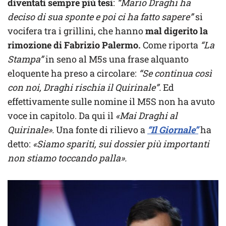
diventati sempre più tesi
:
“Mario Draghi ha
deciso di sua sponte e poi ci ha fatto sapere”
si
vocifera tra i grillini, che hanno
mal digerito la
rimozione di Fabrizio Palermo.
Come riporta
“La
Stampa”
in seno al M5s una frase alquanto
eloquente ha preso a circolare:
“Se continua così
con noi, Draghi rischia il Quirinale”.
Ed
effettivamente sulle nomine il M5S non ha avuto
voce in capitolo. Da qui il
«Mai Draghi al
Quirinale».
Una fonte di rilievo a
“Il Giornale”
ha
detto:
«Siamo spariti, sui dossier più importanti
non stiamo toccando palla».