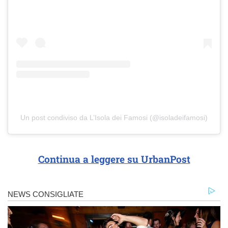
Un post condiviso da L’Isola dei Famosi (@isoladeifamosi)
Continua a leggere su UrbanPost