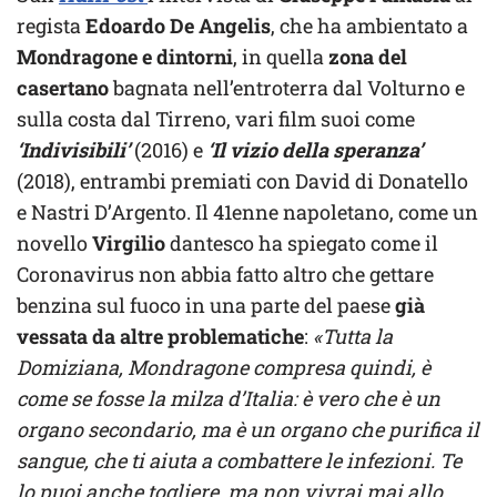
regista
Edoardo De Angelis
, che ha ambientato a
Mondragone e dintorni
, in quella
zona del
casertano
bagnata nell’entroterra dal Volturno e
sulla costa dal Tirreno, vari film suoi come
‘Indivisibili’
(2016) e
‘Il vizio della speranza’
(2018), entrambi premiati con David di Donatello
e Nastri D’Argento. Il 41enne napoletano, come un
novello
Virgilio
dantesco ha spiegato come il
Coronavirus non abbia fatto altro che gettare
benzina sul fuoco in una parte del paese
già
vessata da altre problematiche
:
«Tutta la
Domiziana, Mondragone compresa quindi, è
come se fosse la milza d’Italia: è vero che è un
organo secondario, ma è un organo che purifica il
sangue, che ti aiuta a combattere le infezioni. Te
lo puoi anche togliere, ma non vivrai mai allo