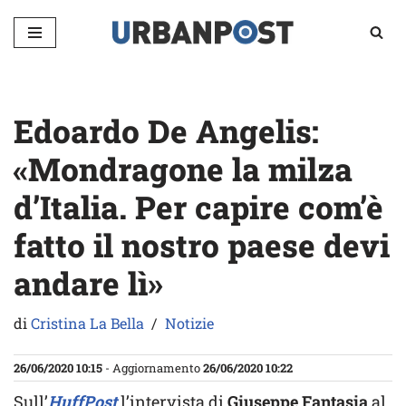
Vai
al
contenuto
Edoardo De Angelis:
«Mondragone la milza
d’Italia. Per capire com’è
fatto il nostro paese devi
andare lì»
di
Cristina La Bella
Notizie
26/06/2020 10:15
- Aggiornamento
26/06/2020 10:22
Sull’
HuffPost
l’intervista di
Giuseppe Fantasia
al