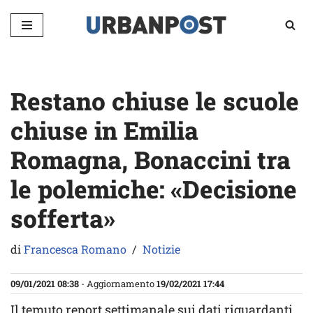
Vai
al
contenuto
Restano chiuse le scuole
chiuse in Emilia
Romagna, Bonaccini tra
le polemiche: «Decisione
sofferta»
di
Francesca Romano
Notizie
09/01/2021 08:38
- Aggiornamento
19/02/2021 17:44
Il temuto report settimanale sui dati riguardanti