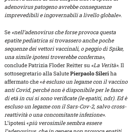
adenovirus patogeno avrebbe conseguenze
imprevedibili e ingovernabili a livello globale».
Se
«nell’adenovirus che forse provoca questa
epatite pediatrica si trovassero anche poche
sequenze dei vettori vaccinali, o peggio di Spike,
una simile ipotesi troverebbe conferma»,
conclude Patrizia Floder Reitter su
«La Verità»
. Il
sottosegretario alla Salute
Pierpaolo Sileri
ha
affermato che «
è escluso un legame con il vaccino
anti Covid, perché non è disponibile per le fasce
di età in cui si sono verificate (le epatiti, ndr). Ed è
escluso un legame con il Sars-Cov-2, salvo cross-
reattività o una concomitante infezione»
.
L’ipotesi «
più verosimile sembra essere
l’adenovirus, che in genere non provoca epatiti