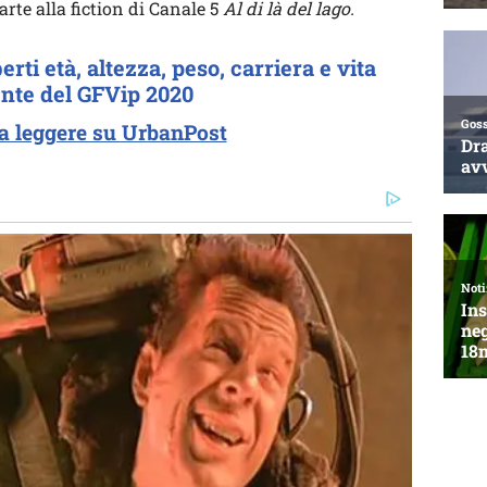
parte alla fiction di Canale 5
Al di là del lago.
rti età, altezza, peso, carriera e vita
rente del GFVip 2020
a leggere su UrbanPost