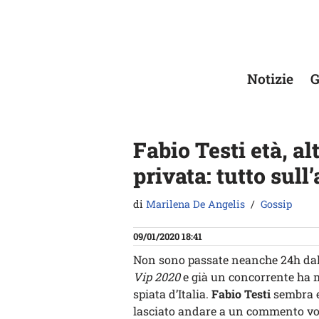
Vai
al
contenuto
Notizie
G
Fabio Testi età, al
privata: tutto sull’
di
Marilena De Angelis
Gossip
09/01/2020 18:41
Non sono passate neanche 24h dall
Vip 2020
e già un concorrente ha m
spiata d’Italia.
Fabio Testi
sembra es
lasciato andare a un commento volg