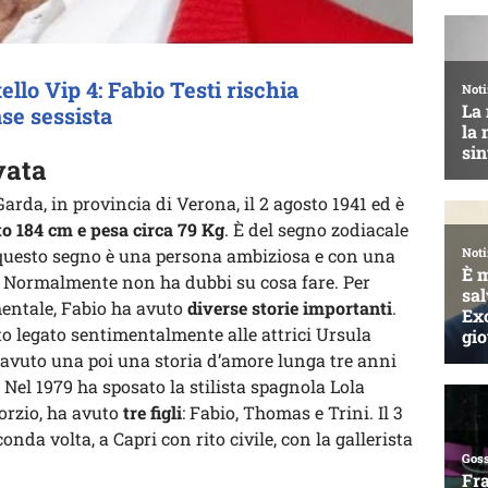
llo Vip 4: Fabio Testi rischia
ase sessista
vata
arda, in provincia di Verona, il 2 agosto 1941 ed è
to 184 cm e pesa circa 79 Kg
. È del segno zodiacale
o questo segno è una persona ambiziosa e con una
à. Normalmente non ha dubbi su cosa fare. Per
mentale, Fabio ha avuto
diverse storie importanti
.
to legato sentimentalmente alle attrici Ursula
avuto una poi una storia d’amore lunga tre anni
Nel 1979 ha sposato la stilista spagnola Lola
vorzio, ha avuto
tre figli
: Fabio, Thomas e Trini. Il 3
onda volta, a Capri con rito civile, con la gallerista