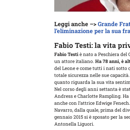
Leggi anche –>
Grande Frate
l’eliminazione per la sua fr
Fabio Testi: la vita pri
Fabio Testi
è nato a Peschiera del G
un attore italiano.
Ha 78 anni, è al
del Leone e come tutti i nati sott
totale sicurezza nelle sue capacit
quanto riguarda la sua vita senti
Nel corso degli anni settanta è sta
Andress e Charlotte Rampling. Ha 
anche con l’attrice Edwige Fenech. 
Navarro, dalla quale, prima del di
gennaio 2015 si è sposato per la sec
Antonella Liguori.