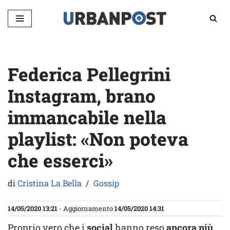
Vai
al
contenuto
Federica Pellegrini
Instagram, brano
immancabile nella
playlist: «Non poteva
che esserci»
di
Cristina La Bella
Gossip
14/05/2020 13:21
- Aggiornamento
14/05/2020 14:31
Proprio vero che i
social
hanno reso
ancora più