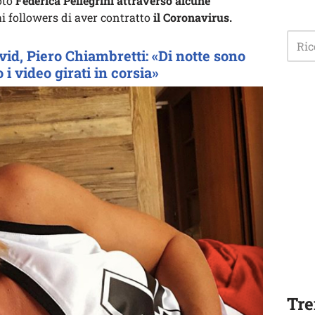
oto
Federica Pellegrini attraverso alcune
i followers di aver contratto
il Coronavirus.
vid, Piero Chiambretti: «Di notte sono
 i video girati in corsia»
Tre