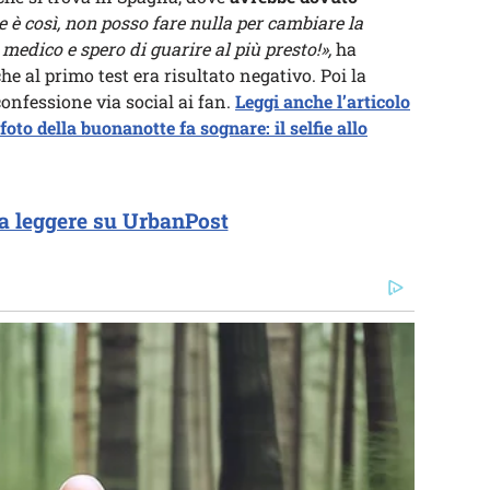
 così, non posso fare nulla per cambiare la
 medico e spero di guarire al più presto!»,
ha
he al primo test era risultato negativo. Poi la
onfessione via social ai fan.
Leggi anche l’articolo
oto della buonanotte fa sognare: il selfie allo
a leggere su UrbanPost