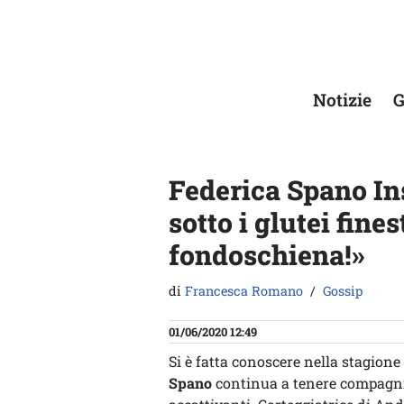
Vai
al
contenuto
Notizie
G
Federica Spano Ins
sotto i glutei fine
fondoschiena!»
di
Francesca Romano
Gossip
01/06/2020 12:49
Si è fatta conoscere nella stagione
Spano
continua a tenere compagni