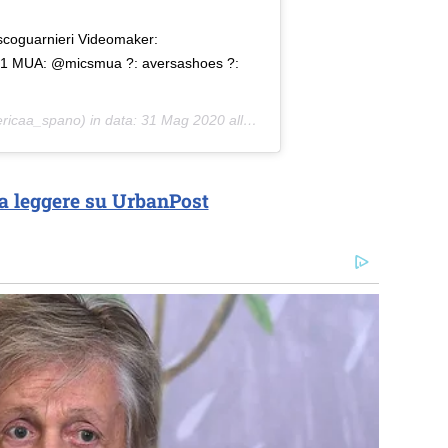
escoguarnieri Videomaker:
91 MUA: @micsmua ?: aversashoes ?:
ricaa_spano) in data:
31 Mag 2020 alle ore 12:08 PDT
a leggere su UrbanPost