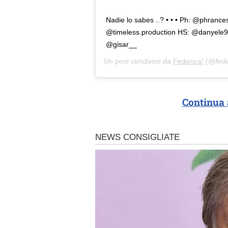
Nadie lo sabes ..? • • • Ph: @phranc
@timeless.production HS: @danyele
@gisar__
Un post condiviso da
Federica!
(@fede
Continua 