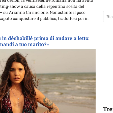
drea Cerioli, la ventiseienne romana non ha avuto
 dating-show a causa della repentina scelta del
 – su Arianna Cirrincione. Nonostante il poco
aputo conquistare il pubblico, tradottosi poi in
in déshabillé prima di andare a letto:
 mandi a tuo marito?»
Tre