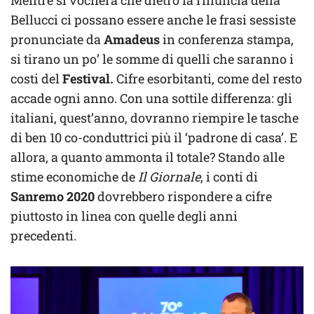
Mentre si vocifera che dietro la rinuncia della
Bellucci ci possano essere anche le frasi sessiste
pronunciate da
Amadeus
in conferenza stampa,
si tirano un po’ le somme di quelli che saranno i
costi del
Festival.
Cifre esorbitanti, come del resto
accade ogni anno. Con una sottile differenza: gli
italiani, quest’anno, dovranno riempire le tasche
di ben 10 co-conduttrici più il ‘padrone di casa’. E
allora, a quanto ammonta il totale? Stando alle
stime economiche de
Il Giornale
, i conti di
Sanremo 2020
dovrebbero rispondere a cifre
piuttosto in linea con quelle degli anni
precedenti.