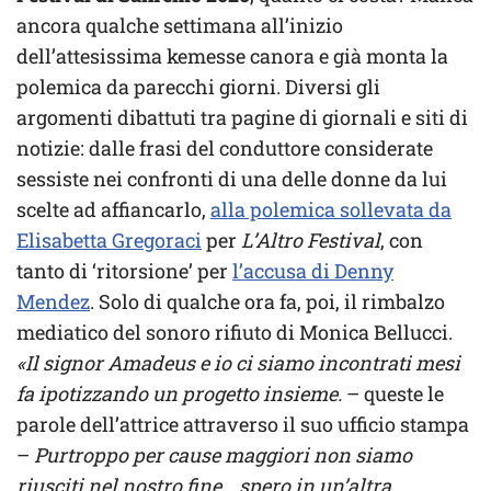
ancora qualche settimana all’inizio
dell’attesissima kemesse canora e già monta la
polemica da parecchi giorni. Diversi gli
argomenti dibattuti tra pagine di giornali e siti di
notizie: dalle frasi del conduttore considerate
sessiste nei confronti di una delle donne da lui
scelte ad affiancarlo,
alla polemica sollevata da
Elisabetta Gregoraci
per
L’Altro Festival
, con
tanto di ‘ritorsione’ per
l’accusa di Denny
Mendez
. Solo di qualche ora fa, poi, il rimbalzo
mediatico del sonoro rifiuto di Monica Bellucci.
«Il signor Amadeus e io ci siamo incontrati mesi
fa ipotizzando un progetto insieme.
– queste le
parole dell’attrice attraverso il suo ufficio stampa
–
Purtroppo per cause maggiori non siamo
riusciti nel nostro fine… spero in un’altra