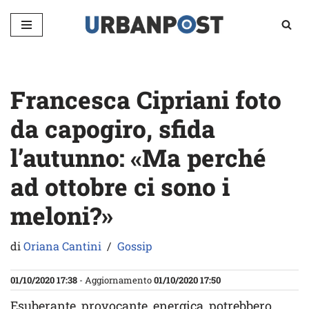
Vai
al
contenuto
Francesca Cipriani foto
da capogiro, sfida
l’autunno: «Ma perché
ad ottobre ci sono i
meloni?»
di
Oriana Cantini
Gossip
01/10/2020 17:38
- Aggiornamento
01/10/2020 17:50
Esuberante, provocante, energica, potrebbero