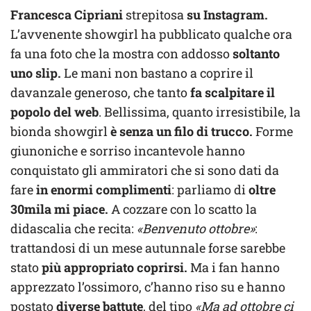
Francesca Cipriani
strepitosa
su Instagram.
L’avvenente showgirl ha pubblicato qualche ora
fa una foto che la mostra con addosso
soltanto
uno slip.
Le mani non bastano a coprire il
davanzale generoso, che tanto
fa scalpitare il
popolo del web
. Bellissima, quanto irresistibile, la
bionda showgirl
è senza un filo di trucco.
Forme
giunoniche e sorriso incantevole hanno
conquistato gli ammiratori che si sono dati da
fare
in enormi complimenti
: parliamo di
oltre
30mila mi piace.
A cozzare con lo scatto la
didascalia che recita:
«Benvenuto ottobre»
:
trattandosi di un mese autunnale forse sarebbe
stato
più appropriato coprirsi.
Ma i fan hanno
apprezzato l’ossimoro, c’hanno riso su e hanno
postato
diverse battute
, del tipo
«Ma ad ottobre ci