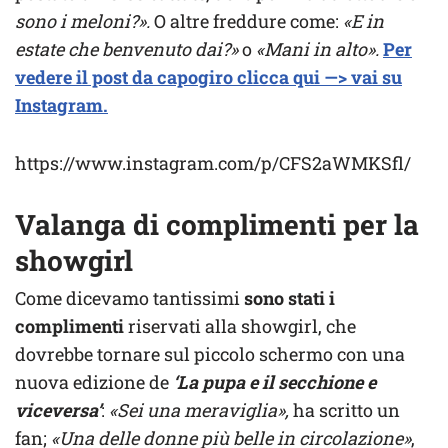
sono i meloni?».
O altre freddure come:
«E in
estate che benvenuto dai?»
o
«Mani in alto».
Per
vedere il post da capogiro clicca qui —> vai su
Instagram.
https://www.instagram.com/p/CFS2aWMKSfl/
Valanga di complimenti per la
showgirl
Come dicevamo tantissimi
sono stati i
complimenti
riservati alla showgirl, che
dovrebbe tornare sul piccolo schermo con una
nuova edizione de
‘La pupa e il secchione e
viceversa’
:
«Sei una meraviglia»,
ha scritto un
fan;
«Una delle donne più belle in circolazione»
,