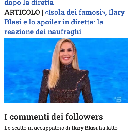
dopo la diretta
ARTICOLO |
«Isola dei famosi», Ilary
Blasi e lo spoiler in diretta: la
reazione dei naufraghi
I commenti dei followers
Lo scatto in accappatoio di
Ilary Blasi
ha fatto