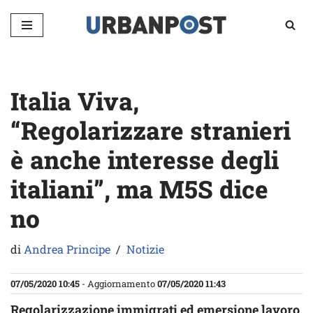
Vai
al
contenuto
Italia Viva,
“Regolarizzare stranieri
è anche interesse degli
italiani”, ma M5S dice
no
di
Andrea Principe
Notizie
07/05/2020 10:45
- Aggiornamento
07/05/2020 11:43
Regolarizzazione immigrati ed emersione lavoro