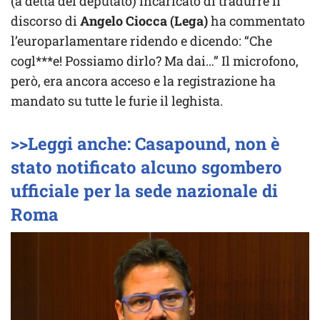
(a detta del deputato) incaricato di tradurre il
discorso di
Angelo Ciocca (Lega)
ha commentato
l’europarlamentare ridendo e dicendo: “Che
cogl***e! Possiamo dirlo? Ma dai…” Il microfono,
però, era ancora acceso e la registrazione ha
mandato su tutte le furie il leghista.
>>Leggi anche: Casapound, non è
stato notificato alcuno sgombero
ufficiale per la sede nazionale di
Roma