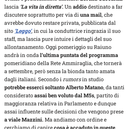
lascia
‘La vita in diretta’.
Un
addio
destinato a far
discutere soprattutto per via di
una mail
, che
avrebbe dovuto restare privata, pubblicata dal
sito
‘Leggo’
, in cui la conduttrice ringrazia il suo
staff, ma lascia pure intuire i dettagli del suo
allontanamento. Oggi pomeriggio su Raiuno
andrà in onda
l’ultima puntata del programma
pomeridiano della Rete Ammiraglia, che tornerà
a settembre, però senza la bionda tanto amata
dagli italiani. Secondo i
rumors
in studio
potrebbe esserci soltanto Alberto Matano
, da tanti
considerato
assai ben voluto dal M5s
, partito di
maggioranza relativa in Parlamento e dunque
assai influente sulle decisioni che vengono prese
a viale Mazzini.
Ma andiamo con ordine e
cerchiamo di capire
cosa è accaduto in queste