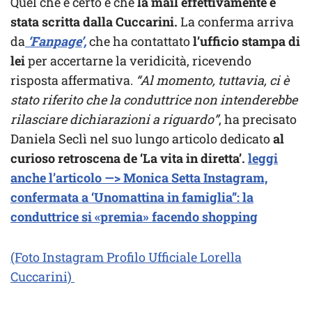
Quel che è certo è che
la mail effettivamente è
stata scritta dalla Cuccarini.
La conferma arriva
da
‘Fanpage’,
che ha contattato
l’ufficio stampa di
lei
per accertarne la veridicità, ricevendo
risposta affermativa.
“Al momento, tuttavia, ci è
stato riferito che la conduttrice non intenderebbe
rilasciare dichiarazioni a riguardo”
, ha precisato
Daniela Seclì nel suo lungo articolo dedicato
al
curioso retroscena de ‘La vita in diretta’.
leggi
anche l’articolo —> Monica Setta Instagram,
confermata a ‘Unomattina in famiglia”: la
conduttrice si «premia» facendo shopping
(Foto Instagram Profilo Ufficiale Lorella
Cuccarini)