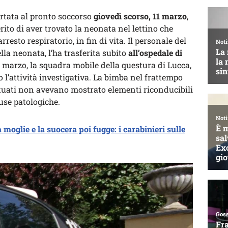
ortata al pronto soccorso
giovedì scorso, 11 marzo
,
rito di aver trovato la neonata nel lettino che
resto respiratorio, in fin di vita. Il personale del
lla neonata, l’ha trasferita subito
all’ospedale di
2 marzo, la squadra mobile della questura di Lucca,
 l’attività investigativa. La bimba nel frattempo
ettuati non avevano mostrato elementi riconducibili
ause patologiche.
 moglie e la suocera poi fugge: i carabinieri sulle