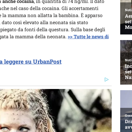
la
anche cocaina
, in quantità di 74 ng/ml. Il dato
anche nel caso della cocaina. Gli accertamenti
 la mamma non allatta la bambina. È apparso
n dato così elevato alla neonata sia stato
iegato da fonti della questura. Sulla base degli
dagata la mamma della neonata.
>> Tutte le news di
a leggere su UrbanPost