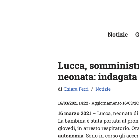
Vai
al
contenuto
Notizie
G
Lucca, somministr
neonata: indagata
di
Chiara Ferri
Notizie
16/03/2021 14:22
- Aggiornamento
16/03/20
16 marzo 2021
– Lucca, neonata di 
La bambina è stata portata al pront
giovedì, in arresto respiratorio. O
autonomia
. Sono in corso gli acce