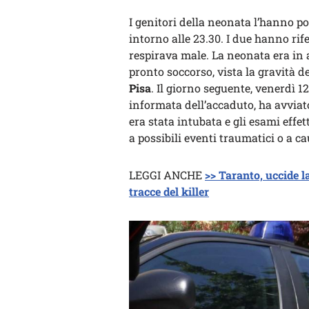
I genitori della neonata l’hanno p
intorno alle 23.30. I due hanno rife
respirava male. La neonata era in ar
pronto soccorso, vista la gravità de
Pisa
. Il giorno seguente, venerdì 1
informata dell’accaduto, ha avviato
era stata intubata e gli esami eff
a possibili eventi traumatici o a c
LEGGI ANCHE
>> Taranto, uccide la
tracce del killer