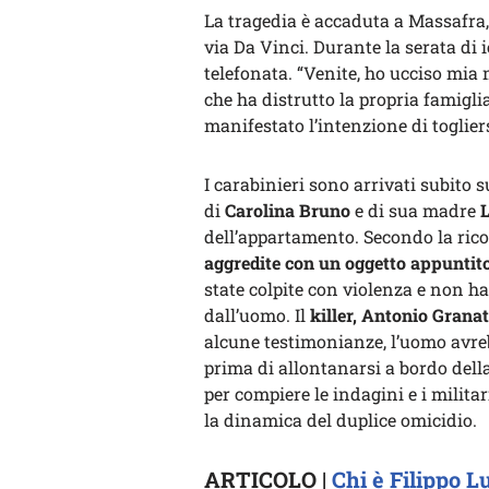
La tragedia è accaduta a Massafra, 
via Da Vinci. Durante la serata di 
telefonata. “Venite, ho ucciso mia
che ha distrutto la propria famigli
manifestato l’intenzione di togliers
I carabinieri sono arrivati subito s
di
Carolina Bruno
e di sua madre
dell’appartamento. Secondo la rico
aggredite con un oggetto appuntit
state colpite con violenza e non h
dall’uomo. Il
killer, Antonio Grana
alcune testimonianze, l’uomo avreb
prima di allontanarsi a bordo dell
per compiere le indagini e i militar
la dinamica del duplice omicidio.
ARTICOLO |
Chi è Filippo Lu