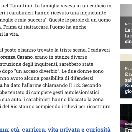
nel Tarantino. La famiglia viveva in un edificio in
ieri i carabinieri hanno ricevuto una inquietante
 moglie e mia suocera”. Queste le parole di un uomo
a. Prima di riattaccare, l’uomo ha anche
i la vita.
ul posto e hanno trovato la triste scena. I cadaveri
Lorenza Carano
, erano in stanze diverse
struzione degli inquirenti, sarebbero state
o
dopo “un acceso diverbio”. Le due donne sono
anno avuto alcuna possibilità di difendersi
ta
ha dato l’allarme chiamando il 112. Secondo
be tentato di compiere gesti autolesionistici
a sua auto. i carabinieri hanno bloccato la zona
i del Ris stanno compiendo i rilievi per ricostruire
na: età, carriera, vita privata e curiosità