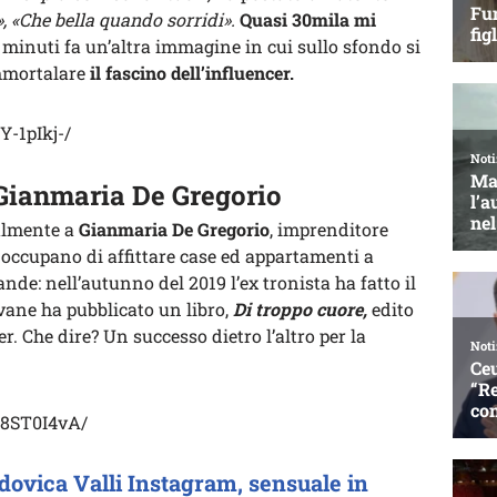
, «Che bella quando sorridi».
Quasi 30mila mi
i minuti fa un’altra immagine in cui sullo sfondo si
mmortalare
il fascino dell’influencer.
-1pIkj-/
 Gianmaria De Gregorio
almente a
Gianmaria De Gregorio
, imprenditore
i occupano di affittare case ed appartamenti a
nde: nell’autunno del 2019 l’ex tronista ha fatto il
vane ha pubblicato un libro,
Di troppo cuore,
edito
r. Che dire? Un successo dietro l’altro per la
88ST0I4vA/
udovica Valli Instagram, sensuale in