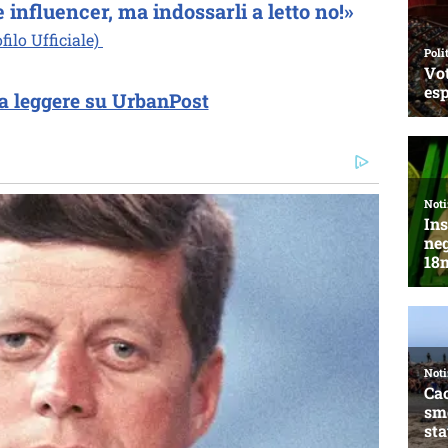
influencer, ma indossarli a letto no!»
ilo Ufficiale)
a leggere su UrbanPost