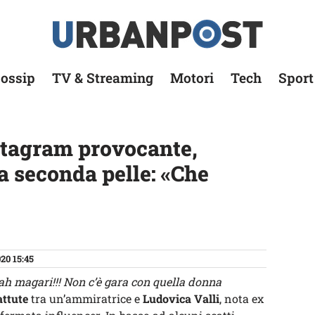
ossip
TV & Streaming
Motori
Tech
Sport
stagram provocante,
na seconda pelle: «Che
20 15:45
h magari!!! Non c’è gara con quella donna
attute
tra un’ammiratrice e
Ludovica Valli
, nota ex