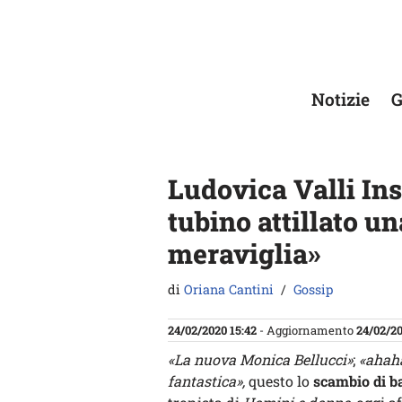
Vai
al
contenuto
Notizie
G
Ludovica Valli In
tubino attillato u
meraviglia»
di
Oriana Cantini
Gossip
24/02/2020 15:42
- Aggiornamento
24/02/20
«La nuova Monica Bellucci»
;
«ahaha
fantastica»,
questo lo
scambio di b