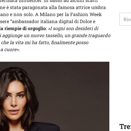
affermata influencer. In basso ad alcuni scatti
vane è stata paragonata alla famosa attrice umbra
liano e non solo. A Milano per la Fashion Week
sere “ambassador italiana digital di Dolce e
la riempie di orgoglio
:
«I sogni son desideri di
à si aggiunge un nuovo tassello, un grande traguardo
he la vita mi ha fatto, finalmente posso
a cuore».
Tre