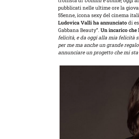
tronista di
Uomini e donne
, oggi 
pubblicati nelle ultime ore la gio
55enne, icona sexy del cinema ita
Ludovica Valli ha annunciato
di es
Gabbana Beauty”.
Un incarico che 
felicità, e da oggi alla mia felicit
per me ma anche un grande regalo c
annunciare un progetto che mi sta 