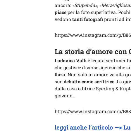
ancora:
«Stupenda», «Meravigliosa»
piace
per la foto superlativa. Poch
vedono
tanti fotografi
pronti ad i
https://www.instagram.com/p/B86Y
La storia d’amore con
Ludovica Valli
è legata sentiment
che gestisce diverse agenzie che s
Ibiza. Non solo in amore va alla gra
suo
debutto come scrittrice.
La gio
dalla casa editrice Sperling & Kupfe
giovane…
https://www.instagram.com/p/B8
leggi anche l’articolo —> L