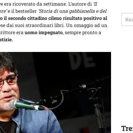
e era ricoverato da settimane. L’autore di
‘Il
re’
e il bestseller
‘Storia di una gabbianella e del
to il secondo cittadino cileno risultato positivo al
se dai suoi straordinari libri. Un omaggio ad un
crittore era
uomo impegnato
, sempre pronto a
stizie.
Tre