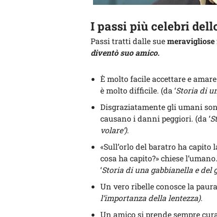
I passi più celebri dell
Passi tratti dalle sue
meravigliose 
diventò suo amico.
È molto facile accettare e amare
è molto difficile. (da ‘
Storia di u
Disgraziatamente gli umani sono
causano i danni peggiori. (da ‘
S
volare’).
«Sull’orlo del baratro ha capito
cosa ha capito?» chiese l’umano.
‘
Storia di una gabbianella e del g
Un vero ribelle conosce la paura
l’importanza della lentezza).
Un amico si prende sempre cura de