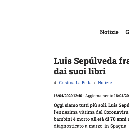
Vai
al
contenuto
Notizie
G
Luis Sepúlveda fras
dai suoi libri
di
Cristina La Bella
Notizie
16/04/2020 12:40
- Aggiornamento
16/04/20
Oggi siamo tutti più soli
.
Luis Sep
l’ennesima vittima del
Coronaviru
bambini è morto
all’età di 70 anni
diagnosticato a marzo, in Spagna.