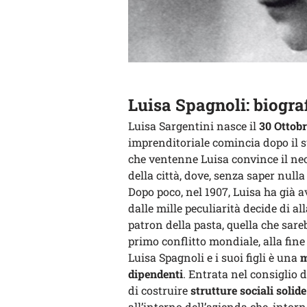
Luisa Spagnoli: biogra
Luisa Sargentini nasce il
30 Ottobr
imprenditoriale comincia dopo il
che ventenne Luisa convince il ne
della città, dove, senza saper nulla
Dopo poco, nel 1907, Luisa ha già 
dalle mille peculiarità decide di al
patron della pasta, quella che sare
primo conflitto mondiale, alla fine
Luisa Spagnoli e i suoi figli è una
m
dipendenti
. Entrata nel consiglio
di costruire
strutture sociali solide
all’interno dell’azienda che, intorn