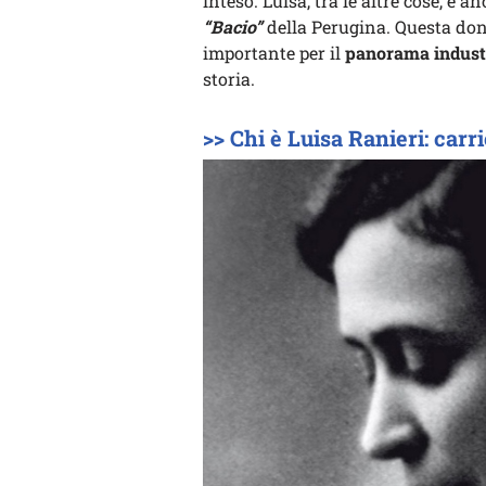
inteso. Luisa, tra le altre cose, è 
“Bacio”
della Perugina. Questa don
importante per il
panorama industr
storia.
>> Chi è Luisa Ranieri: carri