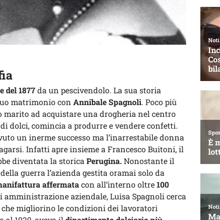
fia
e del 1877
da un pescivendolo. La sua storia
 suo matrimonio con
Annibale Spagnoli
. Poco più
o marito ad acquistare una drogheria nel centro
 di dolci, comincia a produrre e vendere confetti.
avuto un inerme successo ma l’inarrestabile donna
lagarsi. Infatti apre insieme a Francesco Buitoni, il
bbe diventata la storica
Perugina.
Nonostante il
 della guerra l’azienda gestita oramai solo da
anifattura affermata
con all’interno oltre
100
 di amministrazione aziendale, Luisa Spagnoli cerca
che migliorino le condizioni dei lavoratori
o al 1920, aveva il
dipartimento dolciario più