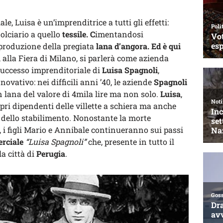
e, Luisa è un’imprenditrice a tutti gli effetti:
dolciario a quello
tessile. C
imentandosi
 produzione della pregiata
lana d’angora. Ed è qui
, alla Fiera di Milano, si parlerà come azienda
 successo imprenditoriale di
Luisa Spagnoli
,
ovativo: nei difficili anni ’40, le aziende
Spagnoli
n lana del valore di 4mila lire ma non solo.
Luisa
,
ropri dipendenti delle villette a schiera ma anche
o dello stabilimento. Nonostante la morte
 i figli Mario e Annibale continueranno sui passi
rciale
“Luisa Spagnoli”
che, presente in tutto il
a città di
Perugia
.