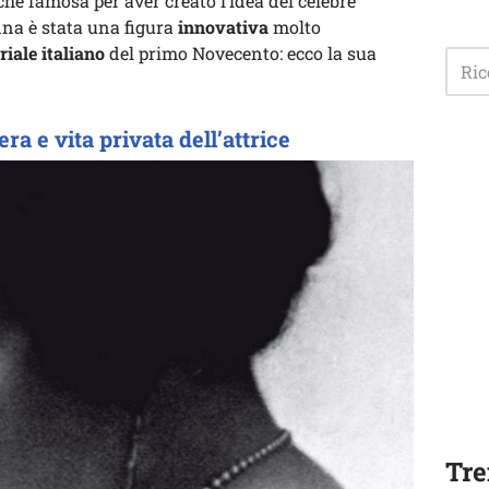
anche famosa per aver creato l’idea del celebre
na è stata una figura
innovativa
molto
iale italiano
del primo Novecento: ecco la sua
era e vita privata dell’attrice
Tre