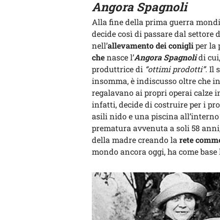
Angora Spagnoli
Alla fine della prima guerra mondial
decide così di passare dal settore 
nell’
allevamento dei conigli
per la
che
nasce l’
Angora Spagnoli
di cui
produttrice di
“ottimi prodotti”
. Il
insomma, è indiscusso oltre che inn
regalavano ai propri operai calze i
infatti, decide di costruire per i p
asili nido e una piscina all’intern
prematura avvenuta a soli 58 anni,
della madre creando la
rete comme
mondo ancora oggi, ha come base l