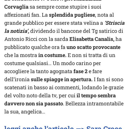
Corvaglia
sa sempre come stupire i suoi
affezionati fan. La
splendida pugliese
, nota al
grande pubblico per essere stata velina a
‘Striscia
la notizia’,
dividendo il bancone del Tg satirico di
Antonio Ricci con la sarda
Elisabetta Canalis,
ha
pubblicato qualche ora fa
uno scatto provocante
che la mostra
in costume.
E non si tratta di un
costume qualsiasi… Un modo carino per
accogliere la tanto agognata
fase 2
e fare
dell’ironia
sulle spiagge in apertura.
I fan si sono
scatenati in basso ai commenti, lodando le grazie
del volto noto della tv, per cui
il tempo sembra
davvero non sia passato
. Bellezza intramontabile
la sua, angelica…
leggi anche l’articolo —> Sara Croce