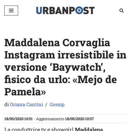
Vai
al
contenuto
Maddalena Corvaglia
Instagram irresistibile in
versione ‘Baywatch’,
fisico da urlo: «Mejo de
Pamela»
di
Oriana Cantini
Gossip
18/05/2020 10:51
- Aggiornamento
18/05/2020 10:57
La conduttrice tv e showgirl
Maddalena