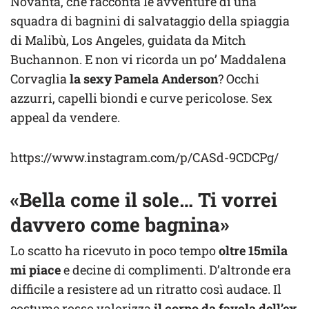
Novanta, che racconta le avventure di una
squadra di bagnini di salvataggio della spiaggia
di Malibù, Los Angeles, guidata da Mitch
Buchannon. E non vi ricorda un po’ Maddalena
Corvaglia
la sexy Pamela Anderson
? Occhi
azzurri, capelli biondi e curve pericolose. Sex
appeal da vendere.
https://www.instagram.com/p/CASd-9CDCPg/
«Bella come il sole… Ti vorrei
davvero come bagnina»
Lo scatto ha ricevuto in poco tempo
oltre 15mila
mi piace
e decine di complimenti. D’altronde era
difficile a resistere ad un ritratto così audace. Il
costume rosso valorizza
il corpo da favola dell’ex