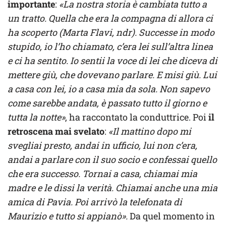
importante
:
«La nostra storia è cambiata tutto a
un tratto. Quella che era la compagna di allora ci
ha scoperto (Marta Flavi, ndr). Successe in modo
stupido, io l’ho chiamato, c’era lei sull’altra linea
e ci ha sentito. Io sentii la voce di lei che diceva di
mettere giù, che dovevano parlare. E misi giù. Lui
a casa con lei, io a casa mia da sola. Non sapevo
come sarebbe andata, è passato tutto il giorno e
tutta la notte»
, ha raccontato la conduttrice. Poi
il
retroscena mai svelato
:
«Il mattino dopo mi
svegliai presto, andai in ufficio, lui non c’era,
andai a parlare con il suo socio e confessai quello
che era successo. Tornai a casa, chiamai mia
madre e le dissi la verità. Chiamai anche una mia
amica di Pavia. Poi arrivò la telefonata di
Maurizio e tutto si appianò».
Da quel momento in