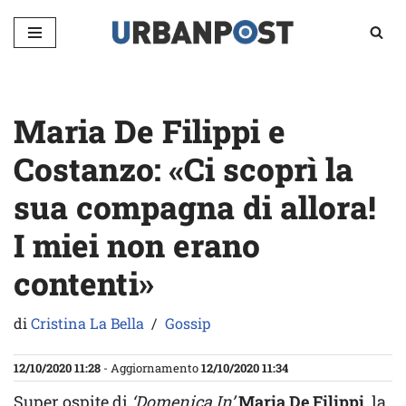
Vai
al
contenuto
Maria De Filippi e
Costanzo: «Ci scoprì la
sua compagna di allora!
I miei non erano
contenti»
di
Cristina La Bella
Gossip
12/10/2020 11:28
- Aggiornamento
12/10/2020 11:34
Super ospite di
‘Domenica In’
Maria De Filippi
, la