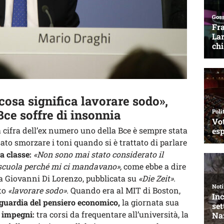
cosa significa lavorare sodo»,
Bce soffre di insonnia
a cifra dell’ex numero uno della Bce è sempre stata
ato smorzare i toni quando si è trattato di parlare
a classe:
«Non sono mai stato considerato il
 scuola perché mi ci mandavano»,
come ebbe a dire
 a Giovanni Di Lorenzo, pubblicata su
«Die Zeit».
to
«lavorare sodo».
Quando era al MIT di Boston,
guardia del pensiero economico,
la giornata sua
i impegni:
tra corsi da frequentare all’università, la