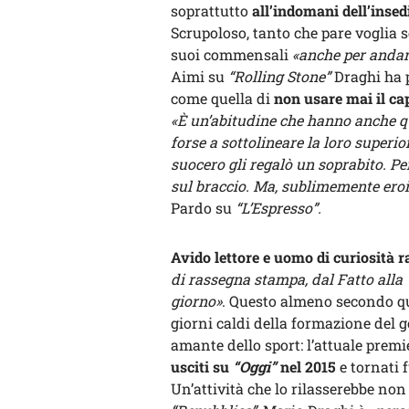
soprattutto
all’indomani dell’insed
Scrupoloso, tanto che pare voglia s
suoi commensali
«anche per andar
Aimi su
“Rolling Stone”
Draghi ha 
come quella di
non usare mai il ca
«È un’abitudine che hanno anche que
forse a sottolineare la loro superio
suocero gli regalò un soprabito. Pe
sul braccio. Ma, sublimemente eroic
Pardo su
“L’Espresso”.
Avido lettore e uomo di curiosità ra
di rassegna stampa, dal Fatto alla
giorno»
. Questo almeno secondo q
giorni caldi della formazione del 
amante dello sport: l’attuale prem
usciti su
“Oggi”
nel 2015
e tornati 
Un’attività che lo rilasserebbe non