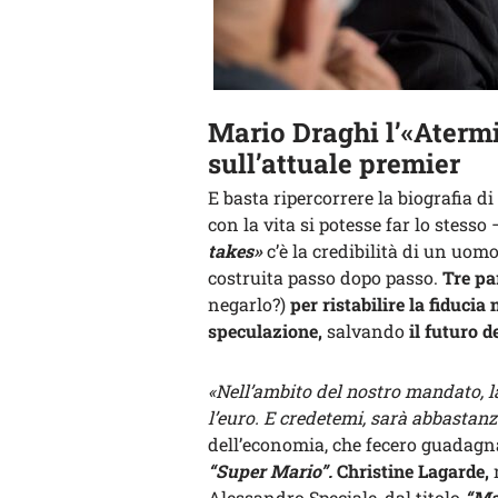
Mario Draghi l’«Atermi
sull’attuale premier
E basta ripercorrere la biografia d
con la vita si potesse far lo stess
takes»
c’è la credibilità di un uom
costruita passo dopo passo.
Tre pa
negarlo?)
per ristabilire la fiduci
speculazione,
salvando
il futuro d
«Nell’ambito del nostro mandato, l
l’euro. E credetemi, sarà abbastanz
dell’economia, che fecero guadagna
“Super Mario”.
Christine Lagarde,
n
Alessandro Speciale, dal titolo
“Mar