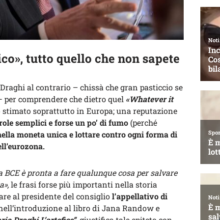
co», tutto quello che non sapete
i Draghi al contrario – chissà che gran pasticcio se
o – per comprendere che dietro quel
«Whatever it
o stimato soprattutto in Europa; una reputazione
role semplici e forse un po’ di fumo
(perché
a nella moneta unica e lottare contro ogni forma di
ell’eurozona.
a BCE è pronta a fare qualunque cosa per salvare
a»,
le frasi forse più importanti nella storia
re al presidente del consiglio
l’appellativo di
ell’introduzione al libro di Jana Randow e
io Draghi L’artefice”
, giustifica tale epiteto con