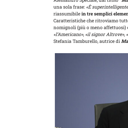
una sola frase:
«È superintelligente
riassumibile
in tre semplici eleme
Caratteristiche che ritroviamo tutt
nomignoli (più o meno affettuosi) 
«l’Americano», «il signor Altrove», 
Stefania Tamburello, autrice di
Mar