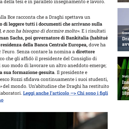
a della tesi e in parallelo insegnamento e lavoro.
 alla Bce racconta che a Draghi spettava un
o di leggere tutti i documenti che arrivano sulla
, e non ha bisogno di dormire molto».
E i risultati
dman Sachs, poi governatore di Bankitalia (habitué
 presidenza della Banca Centrale Europea,
dove ha
r l’euro. Senza contare la nomina a
direttore
ico che gli affidò il presidente del Consiglio di
 suo modo di lavorare un altro aneddoto emerge;
la sua formazione gesuita
. Il presidente e
ncesco Rozzi sfidava continuamente i suoi studenti,
»
del mondo. Un’abitudine che Draghi ha restituito
llaboratori.
Leggi anche l’articolo —> Chi sono i figli
mo