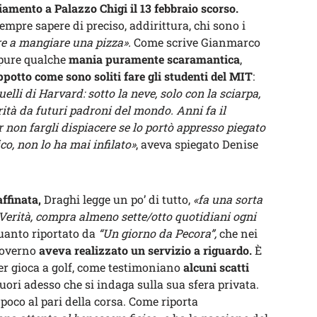
iamento a Palazzo Chigi il 13 febbraio scorso.
empre sapere di preciso, addirittura, chi sono i
e a mangiare una pizza».
Come scrive Gianmarco
pure qualche
mania puramente scaramantica
,
ppotto come sono soliti fare gli studenti del MIT
:
lli di Harvard: sotto la neve, solo con la sciarpa,
rità da futuri padroni del mondo. Anni fa il
r non fargli dispiacere se lo portò appresso piegato
o, non lo ha mai infilato»
, aveva spiegato Denise
ffinata,
Draghi legge un po’ di tutto,
«fa una sorta
 Verità, compra almeno sette/otto quotidiani ogni
uanto riportato da
“Un giorno da Pecora”,
che nei
governo
aveva realizzato un servizio a riguardo.
È
ier gioca a golf, come testimoniano
alcuni scatti
fuori adesso che si indaga sulla sua sfera privata.
 poco al pari della corsa. Come riporta