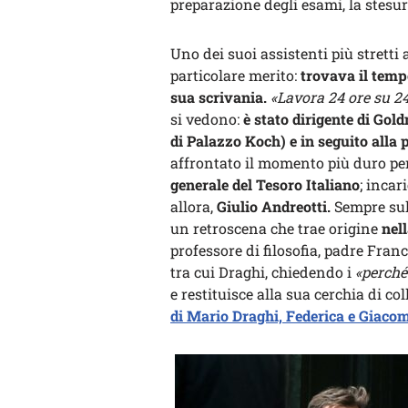
preparazione degli esami, la stesur
Uno dei suoi assistenti più stretti
particolare merito:
trovava il temp
sua scrivania.
«Lavora 24 ore su 24
si vedono:
è stato dirigente di Gol
di Palazzo Koch) e in seguito alla
affrontato il momento più duro pe
generale del Tesoro Italiano
; incar
allora,
Giulio Andreotti.
Sempre sul
un retroscena che trae origine
nel
professore di filosofia, padre Fra
tra cui Draghi, chiedendo i
«perché
e restituisce alla sua cerchia di co
di Mario Draghi, Federica e Giaco