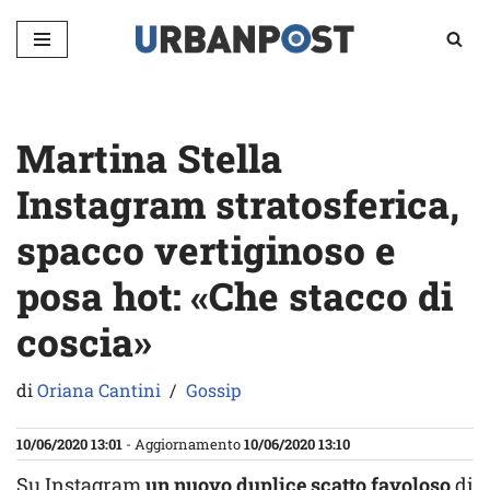
Vai
al
contenuto
Martina Stella
Instagram stratosferica,
spacco vertiginoso e
posa hot: «Che stacco di
coscia»
di
Oriana Cantini
Gossip
10/06/2020 13:01
- Aggiornamento
10/06/2020 13:10
Su Instagram
un nuovo duplice scatto favoloso
di