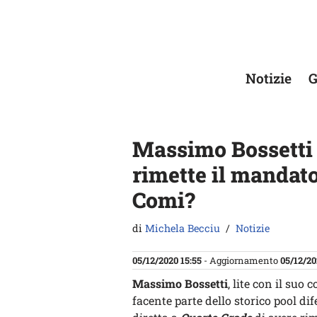
Vai
al
contenuto
Notizie
G
Massimo Bossetti r
rimette il mandato
Comi?
di
Michela Becciu
Notizie
05/12/2020 15:55
- Aggiornamento
05/12/20
Massimo Bossetti
, lite con il suo 
facente parte dello storico pool d