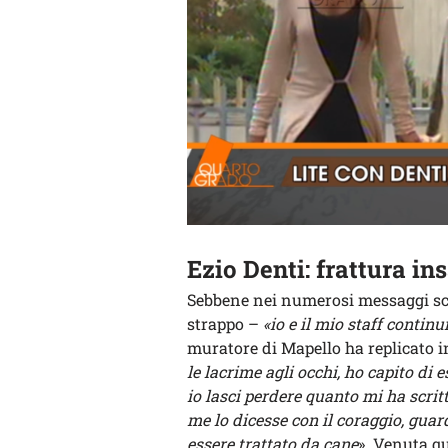
Ezio Denti: frattura i
Sebbene nei numerosi messaggi scam
strappo –
«io e il mio staff contin
muratore di Mapello ha replicato i
le lacrime agli occhi, ho capito di
io lasci perdere quanto mi ha scritt
me lo dicesse con il coraggio, guar
essere trattato da cane
». Venuta qu