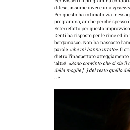
Per Bossetti il programma condotto
difesa, assume invece una
«posizi
Per questo ha intimato via messagg
programma, anche perché spesso 
Esterrefatto per questo improvviso 
Denti ha risposto per le rime ed in
bergamasco. Non ha nascosto l’ama
parole
«che mi hanno urtato».
Il c
dietro l’inaspettato atteggiamento 
‘altre’
.
«Sono convinto che ci sia il c
della moglie […] del resto quello 
…»
.