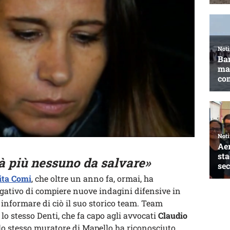
à più nessuno da salvare»
ita Comi
, che oltre un anno fa, ormai, ha
gativo di compiere nuove indagini difensive in
nformare di ciò il suo storico team. Team
 lo stesso Denti, che fa capo agli avvocati
Claudio
e lo stesso muratore di Mapello ha riconosciuto