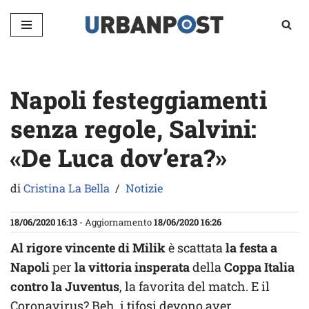
Vai
al
contenuto
Napoli festeggiamenti
senza regole, Salvini:
«De Luca dov’era?»
di
Cristina La Bella
Notizie
18/06/2020 16:13
- Aggiornamento
18/06/2020 16:26
Al rigore vincente di Milik
è scattata
la festa
a
Napoli
per
la vittoria insperata
della
Coppa Italia
contro la Juventus
, la favorita del match. E il
Coronavirus? Beh, i tifosi devono aver