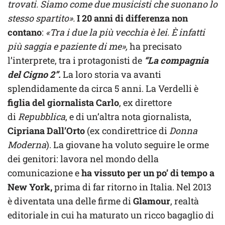
trovati. Siamo come due musicisti che suonano lo
stesso spartito».
I 20 anni di differenza non
contano
:
«Tra i due la più vecchia è lei. È infatti
più saggia e paziente di me»,
ha precisato
l’interprete, tra i protagonisti de
“La compagnia
del Cigno 2”.
La loro storia va avanti
splendidamente da circa 5 anni. La Verdelli è
figlia del giornalista Carlo
, ex direttore
di
Repubblica
, e di un’altra nota giornalista,
Cipriana Dall’Orto
(ex condirettrice di
Donna
Moderna
). La giovane ha voluto seguire le orme
dei genitori: lavora nel mondo della
comunicazione e
ha vissuto per un po’ di tempo a
New York,
prima di far ritorno in Italia. Nel 2013
è diventata una delle firme di
Glamour
, realtà
editoriale in cui ha maturato un ricco bagaglio di