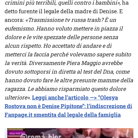
crimini più terribili, quelli contro i bambini»,
ha
detto furente il legale della madre di Denise. E
ancora:
«Trasmissione tv russa trash? È un
eufemismo. Hanno voluto mettere in piazza il
dolore e le vite spezzate delle persone senza
alcun rispetto. Ho accettato di andare e di
metterci la faccia perché volevamo sapere subito
la verità. Diversamente Piera Maggio avrebbe
dovuto sottoporsi in diretta al test del Dna, come
hanno dovuto fare le altre presunte mamme della
ragazza. Le abbiamo risparmiato questo dolore
ulteriore»
.
Leggi anche l’articolo —> “Olesya
Rostova non è Denise Pipitone”: l’indiscrezione di
Fanpage.it smentita dal legale della famiglia