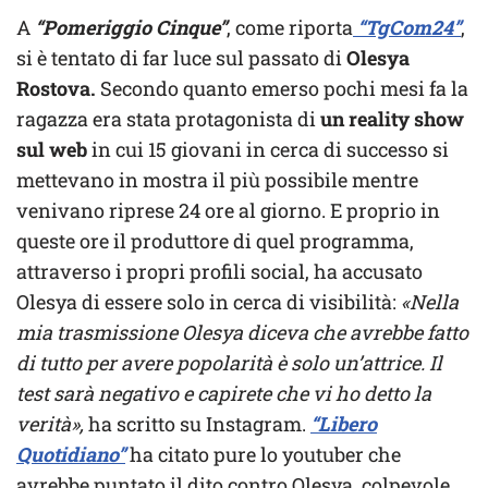
A
“Pomeriggio Cinque”
, come riporta
“TgCom24”
,
si è tentato di far luce sul passato di
Olesya
Rostova.
Secondo quanto emerso pochi mesi fa la
ragazza era stata protagonista di
un reality show
sul web
in cui 15 giovani in cerca di successo si
mettevano in mostra il più possibile mentre
venivano riprese 24 ore al giorno. E proprio in
queste ore il produttore di quel programma,
attraverso i propri profili social, ha accusato
Olesya di essere solo in cerca di visibilità:
«Nella
mia trasmissione Olesya diceva che avrebbe fatto
di tutto per avere popolarità è solo un’attrice. Il
test sarà negativo e capirete che vi ho detto la
verità»,
ha scritto su Instagram.
“Libero
Quotidiano”
ha citato pure lo youtuber che
avrebbe puntato il dito contro Olesya, colpevole