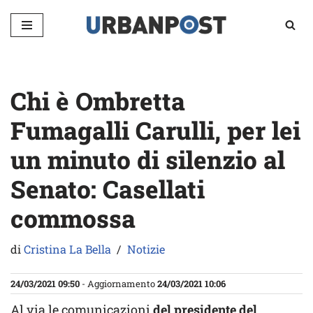
Vai
al
contenuto
Chi è Ombretta
Fumagalli Carulli, per lei
un minuto di silenzio al
Senato: Casellati
commossa
di
Cristina La Bella
Notizie
24/03/2021 09:50
- Aggiornamento
24/03/2021 10:06
Al via le comunicazioni
del presidente del