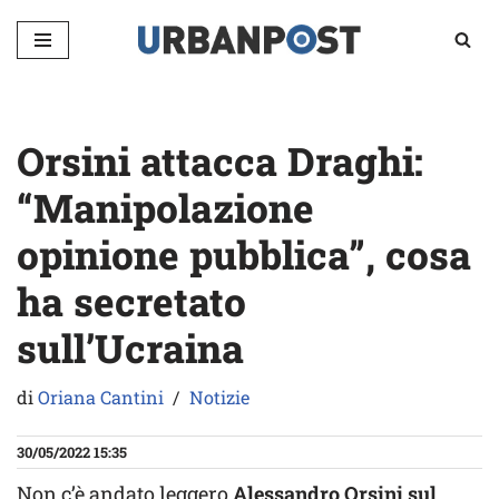
Vai
al
contenuto
Orsini attacca Draghi:
“Manipolazione
opinione pubblica”, cosa
ha secretato
sull’Ucraina
di
Oriana Cantini
Notizie
30/05/2022 15:35
Non c’è andato leggero
Alessandro Orsini sul