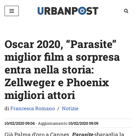
Vai
al
contenuto
Oscar 2020, “Parasite”
miglior film a sorpresa
entra nella storia:
Zellweger e Phoenix
migliori attori
di
Francesca Romano
Notizie
10/02/2020 09:04
- Aggiornamento
10/02/2020 09:09
Già Palma d’oro a Cannes,
Parasite
sbaraglia la