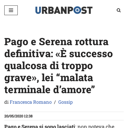
Vai
al
contenuto
Pago e Serena rottura
definitiva: «È successo
qualcosa di troppo
grave», lei “malata
terminale d’amore”
di
Francesca Romano
Gossip
20/05/2020 12:38
Pago e Serena
si sono lasciati
: non poteva che