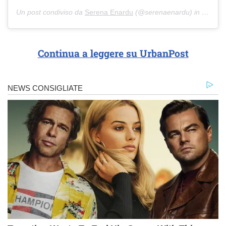
Un post condiviso da
Serena Enardu
(@serenaenardu) in data:
1
Continua a leggere su UrbanPost