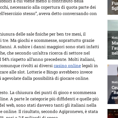
bblici a cui viene meno il contributo della
cchi, necessario alla copertura di quota parte dei
dell’esercizio stesso”, aveva detto conversando con
usura delle sale fisiche per ben tre mesi, il
i tre. Ma giochi e scommesse, soprattutto grazie
 danni. A subire i danni maggiori sono stati infatti
iche, che secondo un’altra ricerca di settore nel
 54% rispetto all’anno precedente. Molti italiani,
 comunque rivolti ai diversi
casino online
legali in
care alle slot. Lotterie e Bingo avrebbero invece
i agevolate dalla possibilità di giocare online.
uesto. La chiusura dei punti di gioco e scommessa
line. A parte le categorie più diffidenti e quelle più
el web, sono stati davvero tanti gli italiani nella
 online. Il risultato, secondo Agipronews, è stata
%, pari a 2,5 miliardi di spesa.