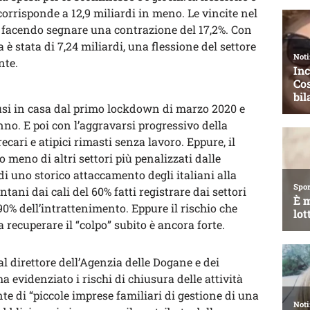
corrisponde a 12,9 miliardi in meno. Le vincite nel
, facendo segnare una contrazione del 17,2%. Con
a è stata di 7,24 miliardi, una flessione del settore
nte.
hiusi in casa dal primo lockdown di marzo 2020 e
nno. E poi con l’aggravarsi progressivo della
cari e atipici rimasti senza lavoro. Eppure, il
meno di altri settori più penalizzati dalle
 di uno storico attaccamento degli italiani alla
ani dai cali del 60% fatti registrare dai settori
 90% dell’intrattenimento. Eppure il rischio che
recuperare il “colpo” subito è ancora forte.
al direttore dell’Agenzia delle Dogane e dei
 evidenziato i rischi di chiusura delle attività
te di “piccole imprese familiari di gestione di una