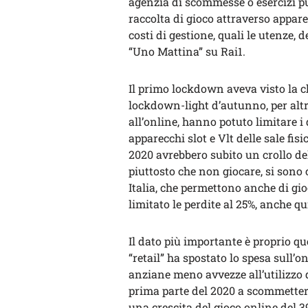
agenzia di scommesse o esercizi pu
raccolta di gioco attraverso appare
costi di gestione, quali le utenze, 
“Uno Mattina” su Rai1.
Il primo lockdown aveva visto la chi
lockdown-light d’autunno, per altr
all’online, hanno potuto limitare i
apparecchi slot e Vlt delle sale fis
2020 avrebbero subito un crollo del
piuttosto che non giocare, si sono
Italia, che permettono anche di gio
limitato le perdite al 25%, anche qu
Il dato più importante è proprio q
“retail” ha spostato lo spesa sull’on
anziane meno avvezze all’utilizzo d
prima parte del 2020 a scommettere
una crescita del gioco online del 39