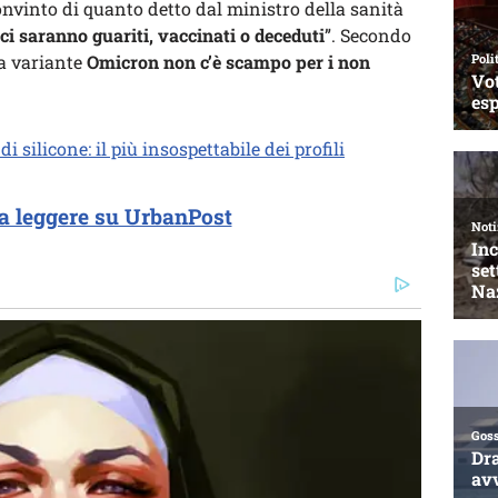
nvinto di quanto detto dal ministro della sanità
 ci saranno guariti, vaccinati o deceduti
”. Secondo
va variante
Omicron non c’è scampo per i non
 di silicone: il più insospettabile dei profili
a leggere su UrbanPost