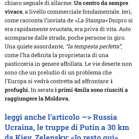
chiaro segnale di allarme.
Un centro da sempre
vivace
, a livello commerciale fondamentale. Ieri,
come racconta l’inviata de
«La Stampa»
Dnipro si
era rapidamente svuotata, era priva di vita. Auto
scomparse dalle strade, poche persone in giro.
Una quiete assordante,
“la tempesta perfetta”
,
come l’ha definita la proprietaria di una
pasticceria in genere affollata. Le vie deserte non
sono che un preludio di un problema che
l’Europa si vedrà costretta ad affrontare:
i
profughi.
In serata
i primi 4mila sono riusciti a
raggiungere la Moldova.
leggi anche l’articolo —> Russia
Ucraina, le truppe di Putin a 30 km
da Kiev. Zelensky: «Io resto qui»