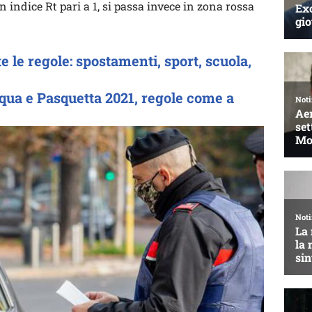
n indice Rt pari a 1, si passa invece in zona rossa
te le regole: spostamenti, sport, scuola,
qua e Pasquetta 2021, regole come a