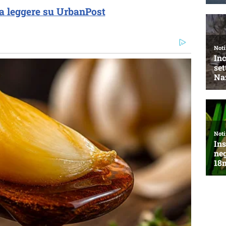
a leggere su UrbanPost