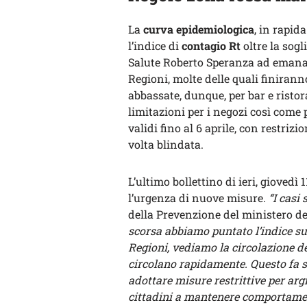
La
curva epidemiologica
, in rapid
l’indice di
contagio Rt
oltre la sogl
Salute Roberto Speranza ad emanar
Regioni, molte delle quali finiran
abbassate, dunque, per bar e ristora
limitazioni per i negozi così come p
validi fino al 6 aprile, con restri
volta blindata.
L’ultimo bollettino di ieri, gioved
l’urgenza di nuove misure.
“I casi
della Prevenzione del ministero d
scorsa abbiamo puntato l’indice sul
Regioni, vediamo la circolazione del
circolano rapidamente. Questo fa s
adottare misure restrittive per argi
cittadini a mantenere comportame