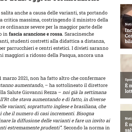
a salita anche a causa delle varianti, sta portando
ia critica massima, costringendo il ministro della
e ordinanze severe per la maggior parte delle
no in
fascia arancione e rossa
. Saracinesche
nti, studenti costretti alla didattica a distanza,
er parrucchieri e centri estetici. I divieti saranno
zioni maggiori a ridosso della Pasqua, ancora una
ì 11 marzo 2021, non ha fatto altro che confermare
 stanno aumentando,
– ha sottolineato il direttore
ella Salute Giovanni Rezza –
noi già la settimana
l’Rt che stava aumentando e di fatto, in diverse
le varianti, soprattutto inglese e brasiliana, che
ì che il numero di casi incrementi. Bisogna
nare la diffusione delle varianti e fare un invito ai
nti estremamente prudenti”.
Secondo la norma in