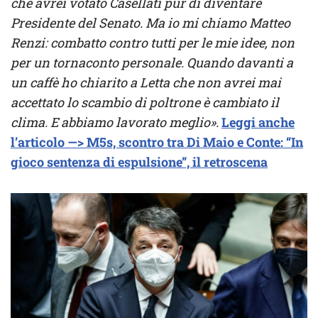
che avrei votato Casellati pur di diventare
Presidente del Senato. Ma io mi chiamo Matteo
Renzi: combatto contro tutti per le mie idee, non
per un tornaconto personale. Quando davanti a
un caffè ho chiarito a Letta che non avrei mai
accettato lo scambio di poltrone è cambiato il
clima. E abbiamo lavorato meglio».
Leggi anche
l’articolo —> M5s, scontro tra Di Maio e Conte: “In
gioco sentenza di espulsione”, il retroscena